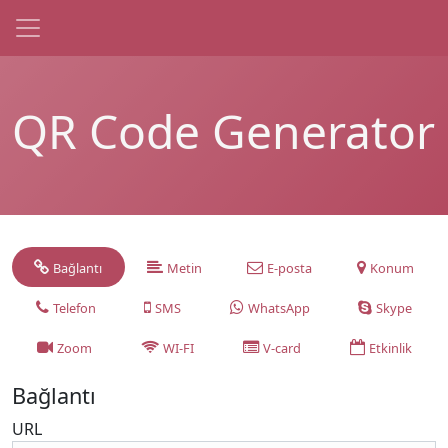
QR Code Generator
Bağlantı
Metin
E-posta
Konum
Telefon
SMS
WhatsApp
Skype
Zoom
WI-FI
V-card
Etkinlik
Bağlantı
URL